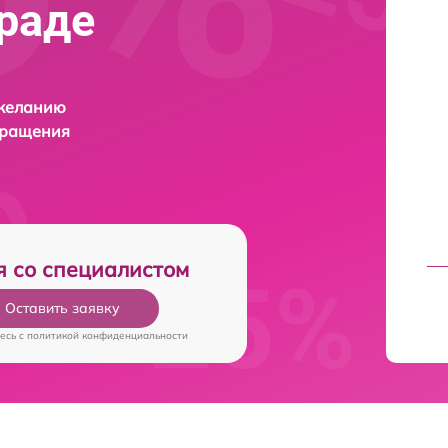
граде
 желанию
бращения
я со специалистом
Оставить заявку
есь c
политикой конфиденциальности