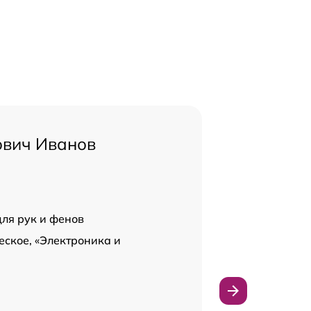
ович Иванов
для рук и фенов
ское, «Электроника и