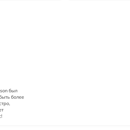
son был
 быть более
стро,
ет
!